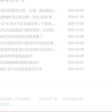
专业空间视觉打造，让每一面墙都会说话
2026-02-26
品牌物料设计新趋势：封套·插袋·单页折页的质感升级之道
2026-01-28
企业 VI 设计与文化墙定制｜打造杭州本土品牌专属视觉符号
2025-12-23
杭州企业画册设计避坑指南｜从创意到印刷的全流程把控
2025-12-23
如何打造可持续的品牌形象？
2024-02-28
哈尔滨食品VI设计麦当劳可以提前做好准备工作促进挪动购买
2024-02-28
国外饮料包装设计欣赏饮料包装设计公司的包装设计
2024-02-28
极具特色啤酒包装设计
2024-02-28
AOA宠物猫粮宠物包装设计
2024-02-27
“很好”这个词后面还有几个字
2024-02-27
万能试验机
打印贴标机
PCB生产厂家
304不锈钢水管
钢脱硫塔