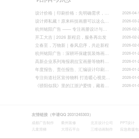
设计价格｜印刷价格：先明确需求，再精准报价
2026-04-
设计师私藏！原来科技画册可以这么好看！
2026-03-
杭州铭阳广告 —— 专注画册设计与文化墙全案落地
2026-02-
开工大吉 | 2026 新程启，服务再出发
2026-02-
立春至，万物新｜春风启序，共赴新程
2026-02-
杭州铭阳广告：深耕环保建筑装饰画册设计，赋能空间美学与可持续发展
2026-01-
高新企业系列海报易拉宝画册等物料火热上线
2026-01-
年度报告、责任报告、汇编设计印刷的宝子们集合！
2026-01-
专注街道社区宣传物料 打造暖心视觉传达
2026-01-
《骄阳似我》里的江浙沪爱情，藏着我们最懂的温柔与默契
2026-01-
友情链接（申请QQ 2031245303）
成都广告制作
衢州装修
北京设计公司
PPT设计
儿童滑梯
大理石平台
三维动画制作
应急救援包