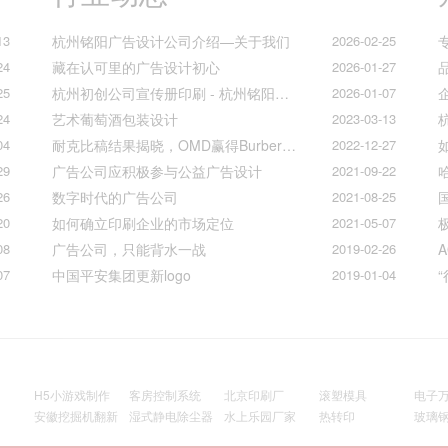
13
杭州铭阳广告设计公司介绍—关于我们
2026-02-25
24
藏在认可里的广告设计初心
2026-01-27
25
杭州初创公司宣传册印刷 - 杭州铭阳广告一站式解决方案
2026-01-07
24
艺术葡萄酒包装设计
2023-03-13
04
耐克比稿结果揭晓，OMD赢得Burberry全球媒介业务（转自广告狂人日报）
2022-12-27
29
广告公司应积极参与公益广告设计
2021-09-22
26
数字时代的广告公司
2021-08-25
20
如何确立印刷企业的市场定位
2021-05-07
08
广告公司，只能背水一战
2019-02-26
07
中国平安集团更新logo
2019-01-04
H5小游戏制作
客房控制系统
北京印刷厂
滚塑模具
电子
安徽挖掘机翻新
湿式静电除尘器
水上乐园厂家
热转印
玻璃