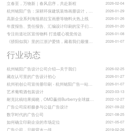
立春至，万物新｜春风启序，共赴新程
2026-02-04
杭州铭阳广告：深耕环保建筑装饰画册设计，赋能空间美学与可持续发展
2026-01-29
高新企业系列海报易拉宝画册等物料火热上线
2026-01-26
年度报告、责任报告、汇编设计印刷的宝子们集合！
2026-01-20
专注街道社区宣传物料 打造暖心视觉传达
2026-01-08
《骄阳似我》里的江浙沪爱情，藏着我们最懂的温柔与默契
2026-01-07
行业动态
杭州铭阳广告设计公司介绍—关于我们
2026-02-25
藏在认可里的广告设计初心
2026-01-27
杭州初创公司宣传册印刷 - 杭州铭阳广告一站式解决方案
2026-01-07
艺术葡萄酒包装设计
2023-03-13
耐克比稿结果揭晓，OMD赢得Burberry全球媒介业务（转自广告狂人日报）
2022-12-27
广告公司应积极参与公益广告设计
2021-09-22
数字时代的广告公司
2021-08-25
如何确立印刷企业的市场定位
2021-05-07
广告公司，只能背水一战
2019-02-26