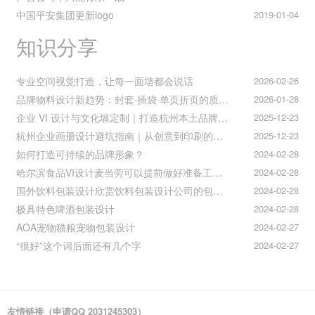
中国平安集团更新logo
2019-01-04
知识分享
专业空间视觉打造，让每一面墙都会说话
2026-02-26
品牌物料设计新趋势：封套·插袋·单页折页的质感升级之道
2026-01-28
企业 VI 设计与文化墙定制｜打造杭州本土品牌专属视觉符号
2025-12-23
杭州企业画册设计避坑指南｜从创意到印刷的全流程把控
2025-12-23
如何打造可持续的品牌形象？
2024-02-28
哈尔滨食品VI设计麦当劳可以提前做好准备工作促进挪动购买
2024-02-28
国外饮料包装设计欣赏饮料包装设计公司的包装设计
2024-02-28
极具特色啤酒包装设计
2024-02-28
AOA宠物猫粮宠物包装设计
2024-02-27
“很好”这个词后面还有几个字
2024-02-27
友情链接（申请QQ 2031245303）