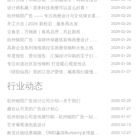
设计师私藏！原来科技画册可以这么好看！
2026-03-24
杭州铭阳广告 —— 专注画册设计与文化墙全案落地
2026-02-25
开工大吉 | 2026 新程启，服务再出发
2026-02-24
立春至，万物新｜春风启序，共赴新程
2026-02-04
杭州铭阳广告：深耕环保建筑装饰画册设计，赋能空间美学与可持续发展
2026-01-29
高新企业系列海报易拉宝画册等物料火热上线
2026-01-26
年度报告、责任报告、汇编设计印刷的宝子们集合！
2026-01-20
专注街道社区宣传物料 打造暖心视觉传达
2026-01-08
《骄阳似我》里的江浙沪爱情，藏着我们最懂的温柔与默契
2026-01-07
行业动态
杭州铭阳广告设计公司介绍—关于我们
2026-02-25
藏在认可里的广告设计初心
2026-01-27
杭州初创公司宣传册印刷 - 杭州铭阳广告一站式解决方案
2026-01-07
艺术葡萄酒包装设计
2023-03-13
耐克比稿结果揭晓，OMD赢得Burberry全球媒介业务（转自广告狂人日报）
2022-12-27