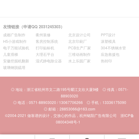
友情链接（申请QQ 2031245303）
成都广告制作
衢州装修
北京设计公司
PPT设计
H5小游戏制作
客房控制系统
北京印刷厂
滚塑模具
电子万能试验机
打印贴标机
PCB生产厂家
304不锈钢水管
儿童滑梯
大理石平台
三维动画制作
应急救援包
安徽挖掘机翻新
湿式静电除尘器
水上乐园厂家
热转印
玻璃钢脱硫塔
◎ 地址：浙江省杭州市文二路195号耀江文欣大厦9楼 ◎ 传真：0571-
88903020
◎ 电话：0571-88903020 / 13067706266 ◎ 手机：13336175090
◎ 邮箱：28853066@163.com
©2004-2021
做靠谱的设计，交放心的作品，杭州铭阳广告有限公司
浙ICP备
08004348号-1