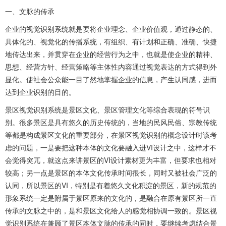
一、文脉的传承
企业的视觉识别系统就是要将企业理念、企业价值观，通过静态的、
具体化的、视觉化的传播系统，有组织、有计划和正确、准确、快捷
地传达出来，并贯穿在企业的经营行为之中，也就是使企业的精神、
思想、经营方针、经营策略等主体性内容通过视觉表达的方式得到外
显化。使社会公众能一目了然地掌握企业的信息，产生认同感，进而
达到企业识别的目的。
景区视觉识别系统是景区文化、景区管理文化等综合表现的符号识
别。很多景区是具有悠久的历史传统的，当地的民风民俗、宗教传统
等都是构成景区文化的重要部分，在景区视觉识别的概念设计时该考
虑的问题，一是要把这种本体的文化要融入进VI设计之中，这样才不
会觉得突兀，就这点来讲景区的VI设计素材更为丰富，但要求也相对
较高；另一点是景区的本体文化传承时间很长，同时又被社会广泛的
认同，所以景区的VI，特别是有着悠久文化积淀的景区，新的规范的
形象系统一定是附属于景区原来的文化的，是融合在原有景区所一直
传承的文脉之中的，是和景区文化给人的感觉相协调一致的。景区视
觉识别系统在兼顾了景区本体文脉的传承的同时，要继续考虑结合景