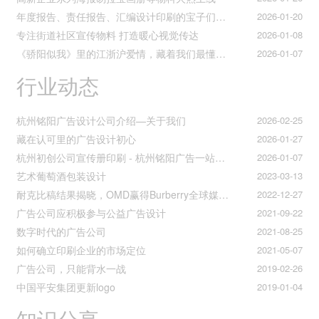
年度报告、责任报告、汇编设计印刷的宝子们集合！
2026-01-20
专注街道社区宣传物料 打造暖心视觉传达
2026-01-08
《骄阳似我》里的江浙沪爱情，藏着我们最懂的温柔与默契
2026-01-07
行业动态
杭州铭阳广告设计公司介绍—关于我们
2026-02-25
藏在认可里的广告设计初心
2026-01-27
杭州初创公司宣传册印刷 - 杭州铭阳广告一站式解决方案
2026-01-07
艺术葡萄酒包装设计
2023-03-13
耐克比稿结果揭晓，OMD赢得Burberry全球媒介业务（转自广告狂人日报）
2022-12-27
广告公司应积极参与公益广告设计
2021-09-22
数字时代的广告公司
2021-08-25
如何确立印刷企业的市场定位
2021-05-07
广告公司，只能背水一战
2019-02-26
中国平安集团更新logo
2019-01-04
知识分享