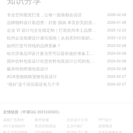
专业空间视觉打造，让每一面墙都会说话
2026-02-26
品牌物料设计新趋势：封套·插袋·单页折页的质感升级之道
2026-01-28
企业 VI 设计与文化墙定制｜打造杭州本土品牌专属视觉符号
2025-12-23
杭州企业画册设计避坑指南｜从创意到印刷的全流程把控
2025-12-23
如何打造可持续的品牌形象？
2024-02-28
哈尔滨食品VI设计麦当劳可以提前做好准备工作促进挪动购买
2024-02-28
国外饮料包装设计欣赏饮料包装设计公司的包装设计
2024-02-28
极具特色啤酒包装设计
2024-02-28
AOA宠物猫粮宠物包装设计
2024-02-27
“很好”这个词后面还有几个字
2024-02-27
友情链接（申请QQ 2031245303）
成都广告制作
衢州装修
北京设计公司
PPT设计
H5小游戏制作
客房控制系统
北京印刷厂
滚塑模具
电子万能试验机
打印贴标机
PCB生产厂家
304不锈钢水管