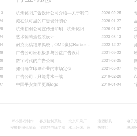
13
杭州铭阳广告设计公司介绍—关于我们
2026-02-25
24
藏在认可里的广告设计初心
2026-01-27
25
杭州初创公司宣传册印刷 - 杭州铭阳广告一站式解决方案
2026-01-07
24
艺术葡萄酒包装设计
2023-03-13
04
耐克比稿结果揭晓，OMD赢得Burberry全球媒介业务（转自广告狂人日报）
2022-12-27
29
广告公司应积极参与公益广告设计
2021-09-22
26
数字时代的广告公司
2021-08-25
20
如何确立印刷企业的市场定位
2021-05-07
08
广告公司，只能背水一战
2019-02-26
07
中国平安集团更新logo
2019-01-04
H5小游戏制作
客房控制系统
北京印刷厂
滚塑模具
电子
安徽挖掘机翻新
湿式静电除尘器
水上乐园厂家
热转印
玻璃