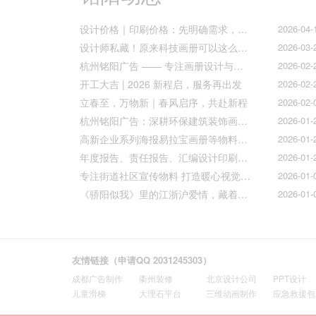
设计价格｜印刷价格：先明确需求，再精准报价
2026-04-
设计师私藏！原来科技画册可以这么好看！
2026-03-
杭州铭阳广告 —— 专注画册设计与文化墙全案落地
2026-02-
开工大吉 | 2026 新程启，服务再出发
2026-02-
立春至，万物新｜春风启序，共赴新程
2026-02-
杭州铭阳广告：深耕环保建筑装饰画册设计，赋能空间美学与可持续发展
2026-01-
高新企业系列海报易拉宝画册等物料火热上线
2026-01-
年度报告、责任报告、汇编设计印刷的宝子们集合！
2026-01-
专注街道社区宣传物料 打造暖心视觉传达
2026-01-
《骄阳似我》里的江浙沪爱情，藏着我们最懂的温柔与默契
2026-01-
友情链接（申请QQ 2031245303）
成都广告制作
衢州装修
北京设计公司
PPT设计
儿童滑梯
大理石平台
三维动画制作
应急救援包