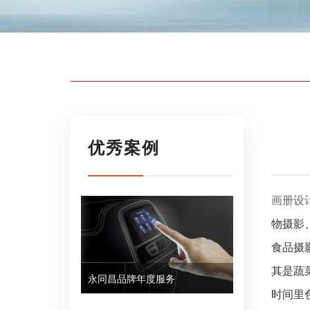
优秀案例
画册设
物摄影
食品摄
其是蔬
永同昌品牌年度服务
时间里