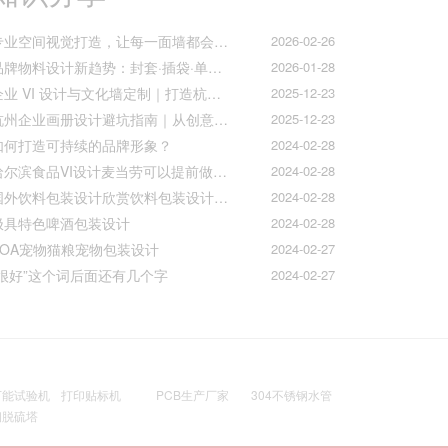
专业空间视觉打造，让每一面墙都会说话
2026-02-26
品牌物料设计新趋势：封套·插袋·单页折页的质感升级之道
2026-01-28
企业 VI 设计与文化墙定制｜打造杭州本土品牌专属视觉符号
2025-12-23
杭州企业画册设计避坑指南｜从创意到印刷的全流程把控
2025-12-23
如何打造可持续的品牌形象？
2024-02-28
哈尔滨食品VI设计麦当劳可以提前做好准备工作促进挪动购买
2024-02-28
国外饮料包装设计欣赏饮料包装设计公司的包装设计
2024-02-28
极具特色啤酒包装设计
2024-02-28
AOA宠物猫粮宠物包装设计
2024-02-27
“很好”这个词后面还有几个字
2024-02-27
万能试验机
打印贴标机
PCB生产厂家
304不锈钢水管
钢脱硫塔