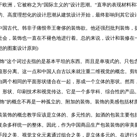
于欧洲，它被称之为“国际主义的”设计思潮。“直率的表现材料和功
的、高度理想化的设计思潮从建筑设计开始，最终影响到其它设
中国古代。韩非子痛恨帝王奢侈的装饰欲。他还强烈批判装饰，
社会，装饰也一直在不褪色地进行着。总的来说，设计和装修在一
葛铠的图案设计原则)
装饰”这个词过去指的是基本平坦的东西。而且是单项式的。只包
箱形分离。这一点和中国人自古以来就注重二维视觉的概念。剪
由两个相同的平面形状缝合在一起，形成一个立体的形状。然而
、形状、印刷技术和视觉传达。它是一个多学科、综合性的产品
装饰”的概念不再是一种孤立的、附加的装饰。装饰的美感包括材
装装饰的概念教学应该是立体的、多元性的。如酒的包装主要包
复杂多样统一的整体。因此，作为中国商品生产包装装饰的审美
手段之美、视觉文化元素通过组合之美，是立体多元的。在进行