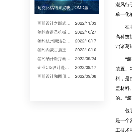
潮风行
耐克比稿结果揭晓，OMD赢得Burberry全球媒介业务（转自广告狂人日报）
单一化
画册设计之版式设计
2022/11/03
在
签约泰谱圣机械产品摄影、宣传册设计
2022/10/27
高科技
签约杭州康洁公司摄影、产品摄影、画册设计制作
2022/10/17
\"(诸
签约内蒙古鹿王羊绒有限公司宣传册制作
2022/10/10
签约纳什医疗画册设计
2022/09/24
“
企业CIS设计是企业文化的的体现
2022/09/17
装置、
画册设计和图册设计中的产品摄影
2022/09/08
料，是
盖材料
的。“
包
是一个
工技术