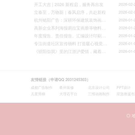
开工大吉 | 2026 新程启，服务再出发
2026-02-
立春至，万物新｜春风启序，共赴新程
2026-02-
杭州铭阳广告：深耕环保建筑装饰画册设计，赋能空间美学与可持续发展
2026-01-
高新企业系列海报易拉宝画册等物料火热上线
2026-01-
年度报告、责任报告、汇编设计印刷的宝子们集合！
2026-01-
专注街道社区宣传物料 打造暖心视觉传达
2026-01-
《骄阳似我》里的江浙沪爱情，藏着我们最懂的温柔与默契
2026-01-
友情链接（申请QQ 2031245303）
成都广告制作
衢州装修
北京设计公司
PPT设计
儿童滑梯
大理石平台
三维动画制作
应急救援包
◎ 