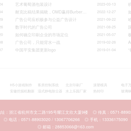
24
艺术葡萄酒包装设计
2023-03-13
04
耐克比稿结果揭晓，OMD赢得Burberry全球媒介业务（转自广告狂人日报）
2022-12-27
29
广告公司应积极参与公益广告设计
2021-09-22
26
数字时代的广告公司
2021-08-25
20
如何确立印刷企业的市场定位
2021-05-07
08
广告公司，只能背水一战
2019-02-26
07
中国平安集团更新logo
2019-01-04
H5小游戏制作
客房控制系统
北京印刷厂
滚塑模具
电子
安徽挖掘机翻新
湿式静电除尘器
水上乐园厂家
热转印
玻璃
地址：浙江省杭州市文二路195号耀江文欣大厦9楼 ◎ 传真：0571-88903
◎ 电话：0571-88903020 / 13067706266 ◎ 手机：13336175090
◎ 邮箱：28853066@163.com