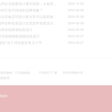
杭州企业画册设计避坑指南｜从创意到印刷的全流程把控
2025-12-23
如何打造可持续的品牌形象？
2024-02-28
哈尔滨食品VI设计麦当劳可以提前做好准备工作促进挪动购买
2024-02-28
国外饮料包装设计欣赏饮料包装设计公司的包装设计
2024-02-28
极具特色啤酒包装设计
2024-02-28
AOA宠物猫粮宠物包装设计
2024-02-27
“很好”这个词后面还有几个字
2024-02-27
万能试验机
打印贴标机
PCB生产厂家
304不锈钢水管
钢脱硫塔
020