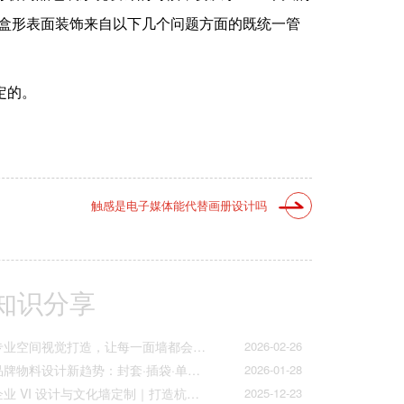
、盒形表面装饰来自以下几个问题方面的既统一管
定的。
触感是电子媒体能代替画册设计吗
知识分享
专业空间视觉打造，让每一面墙都会说话
2026-02-26
品牌物料设计新趋势：封套·插袋·单页折页的质感升级之道
2026-01-28
企业 VI 设计与文化墙定制｜打造杭州本土品牌专属视觉符号
2025-12-23