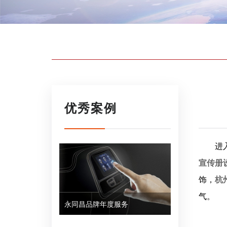
优秀案例
进
宣传册
饰，
杭
气。
永同昌品牌年度服务