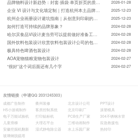
品牌物料设计新趋势：封套·插袋·单页折页的质感升级之道
2026-01-28
企业 VI 设计与文化墙定制｜打造杭州本土品牌专属视觉符号
2025-12-23
杭州企业画册设计避坑指南｜从创意到印刷的全流程把控
2025-12-23
如何打造可持续的品牌形象？
2024-02-28
哈尔滨食品VI设计麦当劳可以提前做好准备工作促进挪动购买
2024-02-28
国外饮料包装设计欣赏饮料包装设计公司的包装设计
2024-02-28
极具特色啤酒包装设计
2024-02-28
AOA宠物猫粮宠物包装设计
2024-02-27
“很好”这个词后面还有几个字
2024-02-27
友情链接（申请QQ 2031245303）
成都广告制作
衢州装修
北京设计公司
PPT设计
H5小游戏制作
客房控制系统
北京印刷厂
滚塑模具
电子万能试验机
打印贴标机
PCB生产厂家
304不锈钢水管
儿童滑梯
大理石平台
三维动画制作
应急救援包
安徽挖掘机翻新
湿式静电除尘器
水上乐园厂家
热转印
玻璃钢脱硫塔