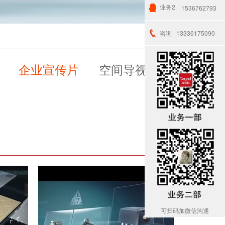
业务2
1536762793
咨询
13336175090
企业宣传片
空间导视
可扫码加微信沟通