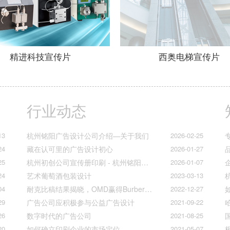
精进科技宣传片
西奥电梯宣传片
行业动态
13
杭州铭阳广告设计公司介绍—关于我们
2026-02-25
24
藏在认可里的广告设计初心
2026-01-27
25
杭州初创公司宣传册印刷 - 杭州铭阳广告一站式解决方案
2026-01-07
24
艺术葡萄酒包装设计
2023-03-13
04
耐克比稿结果揭晓，OMD赢得Burberry全球媒介业务（转自广告狂人日报）
2022-12-27
29
广告公司应积极参与公益广告设计
2021-09-22
26
数字时代的广告公司
2021-08-25
20
如何确立印刷企业的市场定位
2021-05-07