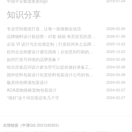
中国平安集团更新logo
2019-01-04
知识分享
专业空间视觉打造，让每一面墙都会说话
2026-02-26
品牌物料设计新趋势：封套·插袋·单页折页的质感升级之道
2026-01-28
企业 VI 设计与文化墙定制｜打造杭州本土品牌专属视觉符号
2025-12-23
杭州企业画册设计避坑指南｜从创意到印刷的全流程把控
2025-12-23
如何打造可持续的品牌形象？
2024-02-28
哈尔滨食品VI设计麦当劳可以提前做好准备工作促进挪动购买
2024-02-28
国外饮料包装设计欣赏饮料包装设计公司的包装设计
2024-02-28
极具特色啤酒包装设计
2024-02-28
AOA宠物猫粮宠物包装设计
2024-02-27
“很好”这个词后面还有几个字
2024-02-27
友情链接（申请QQ 2031245303）