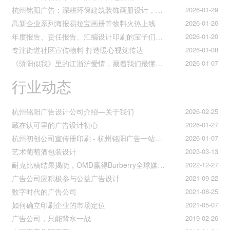
杭州铭阳广告：深耕环保建筑装饰画册设计，赋能空间美学与可持续发展
2026-01-29
高新企业系列海报易拉宝画册等物料火热上线
2026-01-26
年度报告、责任报告、汇编设计印刷的宝子们集合！
2026-01-20
专注街道社区宣传物料 打造暖心视觉传达
2026-01-08
《骄阳似我》里的江浙沪爱情，藏着我们最懂的温柔与默契
2026-01-07
行业动态
杭州铭阳广告设计公司介绍—关于我们
2026-02-25
藏在认可里的广告设计初心
2026-01-27
杭州初创公司宣传册印刷 - 杭州铭阳广告一站式解决方案
2026-01-07
艺术葡萄酒包装设计
2023-03-13
耐克比稿结果揭晓，OMD赢得Burberry全球媒介业务（转自广告狂人日报）
2022-12-27
广告公司应积极参与公益广告设计
2021-09-22
数字时代的广告公司
2021-08-25
如何确立印刷企业的市场定位
2021-05-07
广告公司，只能背水一战
2019-02-26